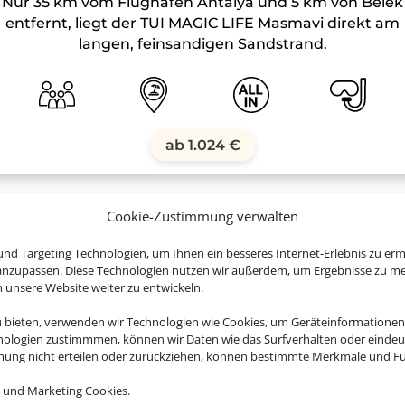
Nur 35 km vom Flughafen Antalya und 5 km von Belek
entfernt, liegt der TUI MAGIC LIFE Masmavi direkt am
langen, feinsandigen Sandstrand.
ab 1.024 €
Cookie-Zustimmung verwalten
nd Targeting Technologien, um Ihnen ein besseres Internet-Erlebnis zu erm
 anzupassen. Diese Technologien nutzen wir außerdem, um Ergebnisse zu m
nsere Website weiter zu entwickeln.
e jetzt ganz entspannt Ihren 
u bieten, verwenden wir Technologien wie Cookies, um Geräteinformationen
nologien zustimmmen, können wir Daten wie das Surfverhalten oder eindeut
mmung nicht erteilen oder zurückziehen, können bestimmte Merkmale und Fu
 und Marketing Cookies.