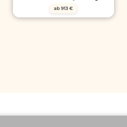
ab 913 €