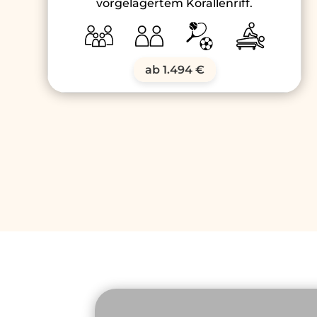
vorgelagertem Korallenriff.
ab 1.494 €