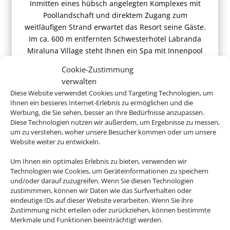
Inmitten eines hübsch angelegten Komplexes mit
Poollandschaft und direktem Zugang zum
weitläufigen Strand erwartet das Resort seine Gäste.
Im ca. 600 m entfernten Schwesterhotel Labranda
Miraluna Village steht Ihnen ein Spa mit Innenpool
und Sauna zur Verfügung.
Cookie-Zustimmung
verwalten
Diese Website verwendet Cookies und Targeting Technologien, um
Ihnen ein besseres Internet-Erlebnis zu ermöglichen und die
Werbung, die Sie sehen, besser an Ihre Bedürfnisse anzupassen.
ab 678 € (p.P.)
Diese Technologien nutzen wir außerdem, um Ergebnisse zu messen,
um zu verstehen, woher unsere Besucher kommen oder um unsere
Website weiter zu entwickeln.
Um Ihnen ein optimales Erlebnis zu bieten, verwenden wir
Technologien wie Cookies, um Geräteinformationen zu speichern
und/oder darauf zuzugreifen. Wenn Sie diesen Technologien
Buchen Sie jetzt ganz entspannt
zustimmmen, können wir Daten wie das Surfverhalten oder
Ihren Griechenlandurlaub
eindeutige IDs auf dieser Website verarbeiten. Wenn Sie ihre
Zustimmung nicht erteilen oder zurückziehen, können bestimmte
Merkmale und Funktionen beeinträchtigt werden.