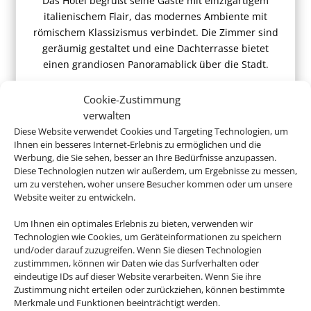
Das Hotel begrüßt seine Gäste mit einzigartigem
italienischem Flair, das modernes Ambiente mit
römischem Klassizismus verbindet. Die Zimmer sind
geräumig gestaltet und eine Dachterrasse bietet
einen grandiosen Panoramablick über die Stadt.
Cookie-Zustimmung
verwalten
Diese Website verwendet Cookies und Targeting Technologien, um
ab 854 €
Ihnen ein besseres Internet-Erlebnis zu ermöglichen und die
Werbung, die Sie sehen, besser an Ihre Bedürfnisse anzupassen.
Diese Technologien nutzen wir außerdem, um Ergebnisse zu messen,
um zu verstehen, woher unsere Besucher kommen oder um unsere
Website weiter zu entwickeln.
Um Ihnen ein optimales Erlebnis zu bieten, verwenden wir
Buchen Sie jetzt ganz entspannt
Technologien wie Cookies, um Geräteinformationen zu speichern
Ihren Italienurlaub
und/oder darauf zuzugreifen. Wenn Sie diesen Technologien
zustimmmen, können wir Daten wie das Surfverhalten oder
eindeutige IDs auf dieser Website verarbeiten. Wenn Sie ihre
Zustimmung nicht erteilen oder zurückziehen, können bestimmte
Merkmale und Funktionen beeinträchtigt werden.