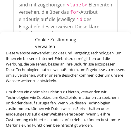
sind mit zugehörigen
-Elementen
<label>
versehen, die über das
-Attribut
for
eindeutig auf die jeweilige
des
id
Eingabefeldes verweisen. Diese klare
Zuordnung verbessert die
Cookie-Zustimmung
Nutzerfreundlichkeit und sorgt dafür,
verwalten
dass assistive Technologien wie
Diese Website verwendet Cookies und Targeting Technologien, um
Screenreader die Beschriftungen korrekt
Ihnen ein besseres Internet-Erlebnis zu ermöglichen und die
vorlesen.
Werbung, die Sie sehen, besser an Ihre Bedürfnisse anzupassen.
Diese Technologien nutzen wir außerdem, um Ergebnisse zu messen,
um zu verstehen, woher unsere Besucher kommen oder um unsere
Website weiter zu entwickeln.
Sichtbarer Fokus
Um Ihnen ein optimales Erlebnis zu bieten, verwenden wir
Alle interaktiven Elemente auf unserer
Technologien wie Cookies, um Geräteinformationen zu speichern
und/oder darauf zuzugreifen. Wenn Sie diesen Technologien
Website – wie Links, Buttons oder
zustimmmen, können wir Daten wie das Surfverhalten oder
Formularfelder – zeigen klar sichtbar an,
eindeutige IDs auf dieser Website verarbeiten. Wenn Sie ihre
wenn sie per Tastatur ausgewählt werden.
Zustimmung nicht erteilen oder zurückziehen, können bestimmte
So ermöglichen wir eine vollständige
Merkmale und Funktionen beeinträchtigt werden.
Bedienung auch ohne Maus.