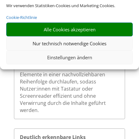
Wir verwenden Statistiken-Cookies und Marketing Cookies.
Cookie-Richtlinie
Sinnvolle Fokusreihenfolge bei
Alle Cookies akzeptieren
Tastaturnutzung
Nur technisch notwendige Cookies
Die Fokusreihenfolge auf unserer Website
ist logisch und entspricht dem visuellen
Einstellungen ändern
Aufbau der Seite. Beim Navigieren mit der
Tabulatortaste werden interaktive
Elemente in einer nachvollziehbaren
Reihenfolge durchlaufen, sodass
Nutzer:innen mit Tastatur oder
Screenreader effizient und ohne
Verwirrung durch die Inhalte geführt
werden.
Deutlich erkennbare Links