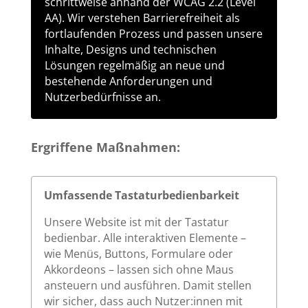
schrittweise anhand der WCAG 2.2 (Level
AA). Wir verstehen Barrierefreiheit als
fortlaufenden Prozess und passen unsere
Inhalte, Designs und technischen
Lösungen regelmäßig an neue und
bestehende Anforderungen und
Nutzerbedürfnisse an.
Ergriffene Maßnahmen:
Umfassende Tastaturbedienbarkeit
Unsere Website ist mit der Tastatur
bedienbar. Alle interaktiven Elemente –
wie Menüs, Buttons, Formulare oder
Akkordeons – lassen sich ohne Maus
ansteuern und ausführen. Damit stellen
wir sicher, dass auch Nutzer:innen mit